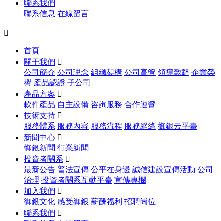
聯系我們
聯系信息
在線留言

首頁
關于我們

公司簡介
公司理念
組織架構
公司高管
領導致辭
企業榮
譽
產品認證
子公司
產品方案

軟件產品
自主設備
咨詢服務
合作運營
技術支持

服務體系
服務內容
服務流程
服務網絡
御銀云平臺
新聞中心

御銀新聞
行業新聞
投資者關系

最新公告
普法宣傳
公平在身邊
誠信建設宣傳活動
公司
治理
投資者關系互動平臺
宣傳專欄
加入我們

御銀文化
感受御銀
薪酬福利
招聘崗位
聯系我們
