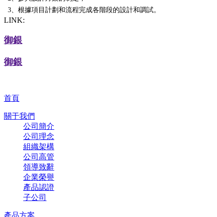
3、根據項目計劃和流程完成各階段的設計和調試。
LINK:
御銀
御銀
首頁
關于我們
公司簡介
公司理念
組織架構
公司高管
領導致辭
企業榮譽
產品認證
子公司
產品方案