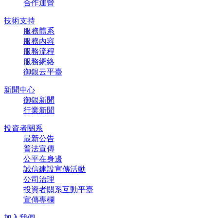
合作運營
技術支持
服務體系
服務內容
服務流程
服務網絡
御銀云平臺
新聞中心
御銀新聞
行業新聞
投資者關系
最新公告
普法宣傳
公平在身邊
誠信建設宣傳活動
公司治理
投資者關系互動平臺
宣傳專欄
加入我們