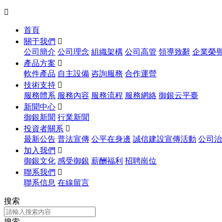

首頁
關于我們

公司簡介
公司理念
組織架構
公司高管
領導致辭
企業榮
產品方案

軟件產品
自主設備
咨詢服務
合作運營
技術支持

服務體系
服務內容
服務流程
服務網絡
御銀云平臺
新聞中心

御銀新聞
行業新聞
投資者關系

最新公告
普法宣傳
公平在身邊
誠信建設宣傳活動
公司治
加入我們

御銀文化
感受御銀
薪酬福利
招聘崗位
聯系我們

聯系信息
在線留言
搜索
搜索