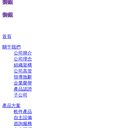
御銀
御銀
首頁
關于我們
公司簡介
公司理念
組織架構
公司高管
領導致辭
企業榮譽
產品認證
子公司
產品方案
軟件產品
自主設備
咨詢服務