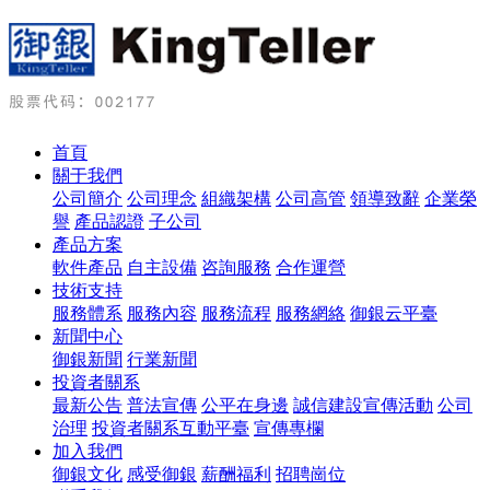
首頁
關于我們
公司簡介
公司理念
組織架構
公司高管
領導致辭
企業榮
譽
產品認證
子公司
產品方案
軟件產品
自主設備
咨詢服務
合作運營
技術支持
服務體系
服務內容
服務流程
服務網絡
御銀云平臺
新聞中心
御銀新聞
行業新聞
投資者關系
最新公告
普法宣傳
公平在身邊
誠信建設宣傳活動
公司
治理
投資者關系互動平臺
宣傳專欄
加入我們
御銀文化
感受御銀
薪酬福利
招聘崗位