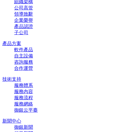
組織架構
公司高管
領導致辭
企業榮譽
產品認證
子公司
產品方案
軟件產品
自主設備
咨詢服務
合作運營
技術支持
服務體系
服務內容
服務流程
服務網絡
御銀云平臺
新聞中心
御銀新聞