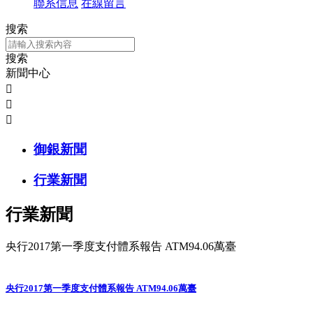
聯系信息
在線留言
搜索
搜索
新聞中心



御銀新聞
行業新聞
行業新聞
央行2017第一季度支付體系報告 ATM94.06萬臺
央行2017第一季度支付體系報告 ATM94.06萬臺