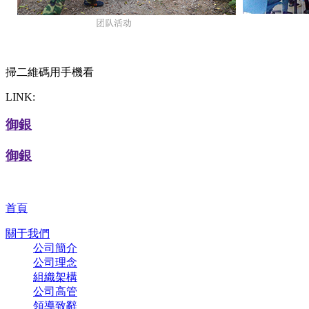
掃二維碼用手機看
LINK:
御銀
御銀
首頁
關于我們
公司簡介
公司理念
組織架構
公司高管
領導致辭