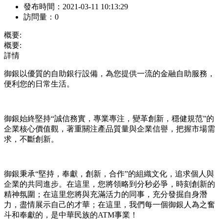
發布時間：
2021-03-11 10:13:29
訪問量：
0
概要:
概要:
詳情
御銀以優質的自助銀行設備，為您提供一流的金融自助服務，
便利您的日常生活。
御銀始終堅持“誠信務實，專業專注，變革創新，穩健規范”的
企業核心價值觀，著重關注產品質量與企業信譽，把握市場需
求，不斷創新。
御銀秉承“堅持，奉獻，創新，合作”的組織文化，追求個人與
企業的共同進步。在這里，您將領略到分秒必爭，時刻創新的
精神氛圍；在這里您將與充滿活力的同事，充分發掘自身潛
力，盡情展示自己的才華；在這里，我們每一個御銀人為之奮
斗和奉獻的，是中華民族的ATM事業！