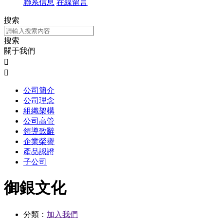
聯系信息
在線留言
搜索
搜索
關于我們


公司簡介
公司理念
組織架構
公司高管
領導致辭
企業榮譽
產品認證
子公司
御銀文化
分類：
加入我們