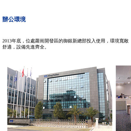
辦公環境
2013年底，位處蘿崗開發區的御銀新總部投入使用，環境寬敞
舒適，設備先進齊全。