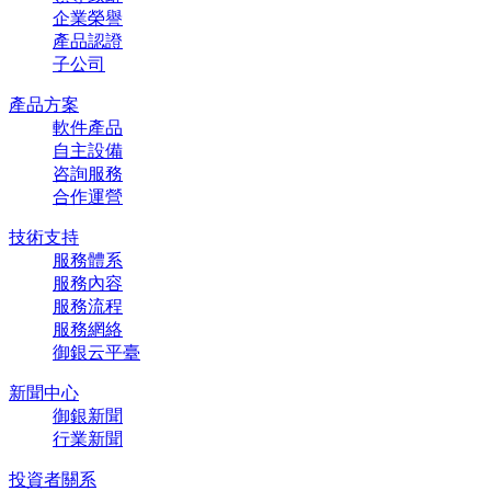
企業榮譽
產品認證
子公司
產品方案
軟件產品
自主設備
咨詢服務
合作運營
技術支持
服務體系
服務內容
服務流程
服務網絡
御銀云平臺
新聞中心
御銀新聞
行業新聞
投資者關系