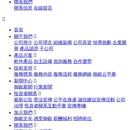
聯系我們
聯系信息
在線留言

首頁
關于我們

公司簡介
公司理念
組織架構
公司高管
領導致辭
企業榮
譽
產品認證
子公司
產品方案

軟件產品
自主設備
咨詢服務
合作運營
技術支持

服務體系
服務內容
服務流程
服務網絡
御銀云平臺
新聞中心

御銀新聞
行業新聞
投資者關系

最新公告
普法宣傳
公平在身邊
誠信建設宣傳活動
公司
治理
投資者關系互動平臺
宣傳專欄
加入我們

御銀文化
感受御銀
薪酬福利
招聘崗位
聯系我們
