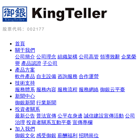
首頁
關于我們
公司簡介
公司理念
組織架構
公司高管
領導致辭
企業榮
譽
產品認證
子公司
產品方案
軟件產品
自主設備
咨詢服務
合作運營
技術支持
服務體系
服務內容
服務流程
服務網絡
御銀云平臺
新聞中心
御銀新聞
行業新聞
投資者關系
最新公告
普法宣傳
公平在身邊
誠信建設宣傳活動
公司
治理
投資者關系互動平臺
宣傳專欄
加入我們
御銀文化
感受御銀
薪酬福利
招聘崗位