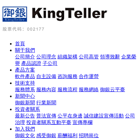
首頁
關于我們
公司簡介
公司理念
組織架構
公司高管
領導致辭
企業榮
譽
產品認證
子公司
產品方案
軟件產品
自主設備
咨詢服務
合作運營
技術支持
服務體系
服務內容
服務流程
服務網絡
御銀云平臺
新聞中心
御銀新聞
行業新聞
投資者關系
最新公告
普法宣傳
公平在身邊
誠信建設宣傳活動
公司
治理
投資者關系互動平臺
宣傳專欄
加入我們
御銀文化
感受御銀
薪酬福利
招聘崗位