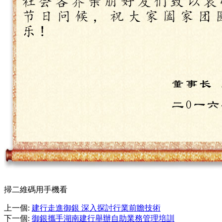
掃二維碼用手機看
上一個
:
建行走進御銀 深入探討行業前瞻技術
下一個
:
御銀攜手湖南建行舉辦自助業務管理培訓