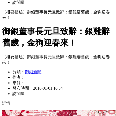
訪問量：
【概要描述】
御銀董事長元旦致辭：銀雞辭舊歲，金狗迎春
來！
御銀董事長元旦致辭：銀雞辭
舊歲，金狗迎春來！
【概要描述】
御銀董事長元旦致辭：銀雞辭舊歲，金狗迎春
來！
分類：
御銀新聞
作者：
來源：
發布時間：
2018-01-01 10:34
訪問量：
詳情