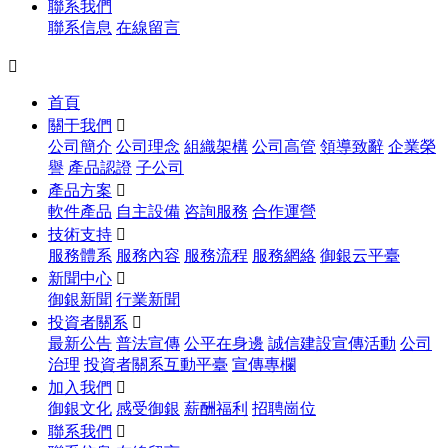
聯系我們
聯系信息
在線留言

首頁
關于我們

公司簡介
公司理念
組織架構
公司高管
領導致辭
企業榮
譽
產品認證
子公司
產品方案

軟件產品
自主設備
咨詢服務
合作運營
技術支持

服務體系
服務內容
服務流程
服務網絡
御銀云平臺
新聞中心

御銀新聞
行業新聞
投資者關系

最新公告
普法宣傳
公平在身邊
誠信建設宣傳活動
公司
治理
投資者關系互動平臺
宣傳專欄
加入我們

御銀文化
感受御銀
薪酬福利
招聘崗位
聯系我們
