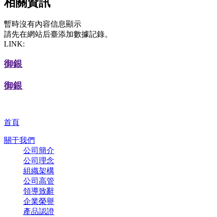
相關資訊
暫時沒有內容信息顯示
請先在網站后臺添加數據記錄。
LINK:
御銀
御銀
首頁
關于我們
公司簡介
公司理念
組織架構
公司高管
領導致辭
企業榮譽
產品認證