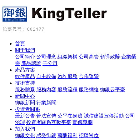
首頁
關于我們
公司簡介
公司理念
組織架構
公司高管
領導致辭
企業榮
譽
產品認證
子公司
產品方案
軟件產品
自主設備
咨詢服務
合作運營
技術支持
服務體系
服務內容
服務流程
服務網絡
御銀云平臺
新聞中心
御銀新聞
行業新聞
投資者關系
最新公告
普法宣傳
公平在身邊
誠信建設宣傳活動
公司
治理
投資者關系互動平臺
宣傳專欄
加入我們
御銀文化
感受御銀
薪酬福利
招聘崗位