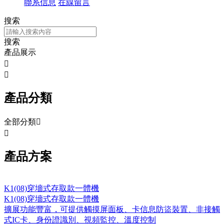
聯系信息
在線留言
搜索
搜索
產品展示


產品分類
全部分類


產品方案
K1(08)穿墻式存取款一體機
K1(08)穿墻式存取款一體機
擴展功能豐富，可提供觸摸屏面板、卡信息防盜裝置、非接觸
式IC卡、身份證識別、視頻監控、溫度控制