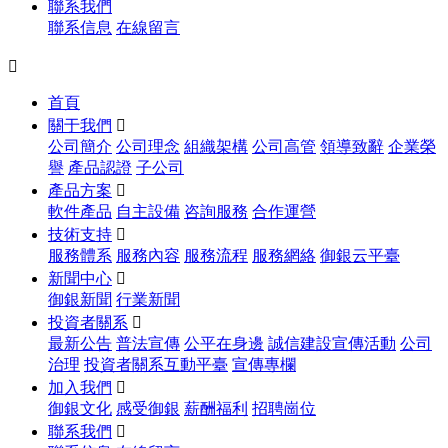
聯系我們
聯系信息
在線留言

首頁
關于我們

公司簡介
公司理念
組織架構
公司高管
領導致辭
企業榮
譽
產品認證
子公司
產品方案

軟件產品
自主設備
咨詢服務
合作運營
技術支持

服務體系
服務內容
服務流程
服務網絡
御銀云平臺
新聞中心

御銀新聞
行業新聞
投資者關系

最新公告
普法宣傳
公平在身邊
誠信建設宣傳活動
公司
治理
投資者關系互動平臺
宣傳專欄
加入我們

御銀文化
感受御銀
薪酬福利
招聘崗位
聯系我們
