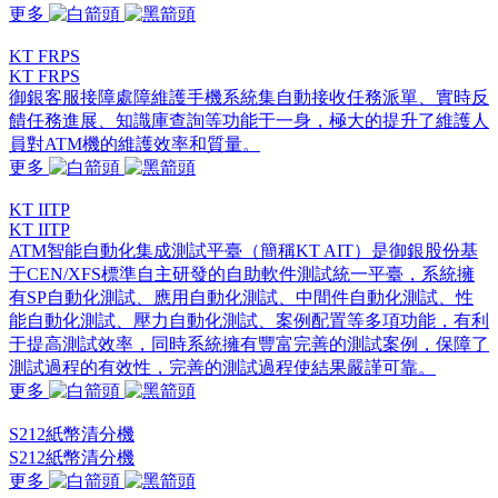
更多
KT FRPS
KT FRPS
御銀客服接障處障維護手機系統集自動接收任務派單、實時反
饋任務進展、知識庫查詢等功能于一身，極大的提升了維護人
員對ATM機的維護效率和質量。
更多
KT IITP
KT IITP
ATM智能自動化集成測試平臺（簡稱KT AIT）是御銀股份基
于CEN/XFS標準自主研發的自助軟件測試統一平臺，系統擁
有SP自動化測試、應用自動化測試、中間件自動化測試、性
能自動化測試、壓力自動化測試、案例配置等多項功能，有利
于提高測試效率，同時系統擁有豐富完善的測試案例，保障了
測試過程的有效性，完善的測試過程使結果嚴謹可靠。
更多
S212紙幣清分機
S212紙幣清分機
更多