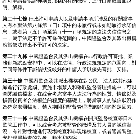
許可申請提供證券期貨服務的有關機構，進行口頭或書面說
明、解釋。
第二十七條
行政許可申請人以及申請事項所涉及的有關當事
人有本辦法第八條第（四）項中的未履行或未如期履行承諾信
息，或者第（五）項至第（十一）項規定的違法失信信息之
一，屬于法定不予許可條件范圍的，中國證監會及其派出機構
應當依法作出不予許可的決定。
第二十九條
中國證監會及其派出機構在非行政許可審批、業
務創新試點安排中，可以在法律、行政法規規定的范圍內，對
于同等條件下誠信狀況較好的申請人予以優先審批、安排。
第三十條
中國證監會及其派出機構在對公民、法人或其他組
織進行行政處罰、實施市場禁入和采取監督管理措施中，可以
查閱誠信檔案，在綜合考慮當事人違法行為的性質、情節以及
損害投資者合法權益的程度的基礎上，將當事人的誠信狀況作
為確定處罰幅度、禁入期間和監督管理措施類別的酌定因素。
第三十一條
中國證監會及其派出機構在開展監督檢查等日常
監管工作中，可以綜合考慮被監管的機構及其人員的誠信狀
況，有針對性地進行現場檢查和非現場檢查，或者適當調整、
安排現場檢查的對象、頻率和內容。