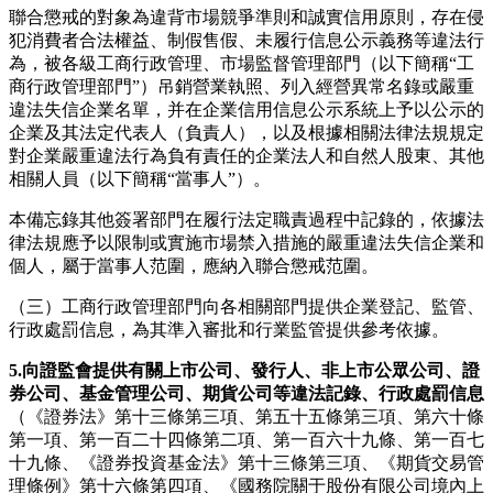
聯合懲戒的對象為違背市場競爭準則和誠實信用原則，存在侵
犯消費者合法權益、制假售假、未履行信息公示義務等違法行
為，被各級工商行政管理、市場監督管理部門（以下簡稱“工
商行政管理部門”）吊銷營業執照、列入經營異常名錄或嚴重
違法失信企業名單，并在企業信用信息公示系統上予以公示的
企業及其法定代表人（負責人），以及根據相關法律法規規定
對企業嚴重違法行為負有責任的企業法人和自然人股東、其他
相關人員（以下簡稱“當事人”）。
本備忘錄其他簽署部門在履行法定職責過程中記錄的，依據法
律法規應予以限制或實施市場禁入措施的嚴重違法失信企業和
個人，屬于當事人范圍，應納入聯合懲戒范圍。
（三）工商行政管理部門向各相關部門提供企業登記、監管、
行政處罰信息，為其準入審批和行業監管提供參考依據。
5.
向證監會提供有關上市公司、發行人、非上市公眾公司、證
券公司、基金管理公司、期貨公司等違法記錄、行政處罰信息
（《證券法》第十三條第三項、第五十五條第三項、第六十條
第一項、第一百二十四條第二項、第一百六十九條、第一百七
十九條、《證券投資基金法》第十三條第三項、《期貨交易管
理條例》第十六條第四項、《國務院關于股份有限公司境內上