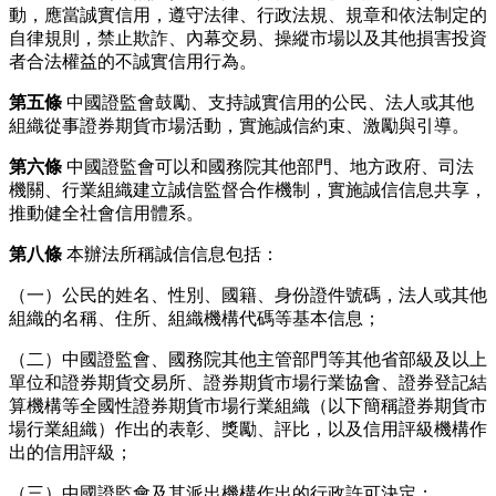
動，應當誠實信用，遵守法律、行政法規、規章和依法制定的
自律規則，禁止欺詐、內幕交易、操縱市場以及其他損害投資
者合法權益的不誠實信用行為。
第五條
中國證監會鼓勵、支持誠實信用的公民、法人或其他
組織從事證券期貨市場活動，實施誠信約束、激勵與引導。
第六條
中國證監會可以和國務院其他部門、地方政府、司法
機關、行業組織建立誠信監督合作機制，實施誠信信息共享，
推動健全社會信用體系。
第八條
本辦法所稱誠信信息包括：
（一）公民的姓名、性別、國籍、身份證件號碼，法人或其他
組織的名稱、住所、組織機構代碼等基本信息；
（二）中國證監會、國務院其他主管部門等其他省部級及以上
單位和證券期貨交易所、證券期貨市場行業協會、證券登記結
算機構等全國性證券期貨市場行業組織（以下簡稱證券期貨市
場行業組織）作出的表彰、獎勵、評比，以及信用評級機構作
出的信用評級；
（三）中國證監會及其派出機構作出的行政許可決定；