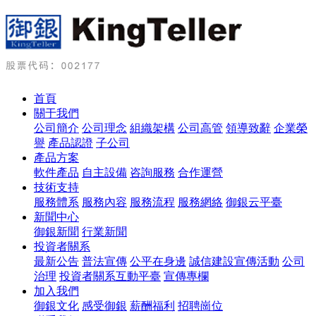
首頁
關于我們
公司簡介
公司理念
組織架構
公司高管
領導致辭
企業榮
譽
產品認證
子公司
產品方案
軟件產品
自主設備
咨詢服務
合作運營
技術支持
服務體系
服務內容
服務流程
服務網絡
御銀云平臺
新聞中心
御銀新聞
行業新聞
投資者關系
最新公告
普法宣傳
公平在身邊
誠信建設宣傳活動
公司
治理
投資者關系互動平臺
宣傳專欄
加入我們
御銀文化
感受御銀
薪酬福利
招聘崗位