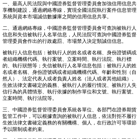
一、最高人民法院與中國證券監督管理委員會加強信用信息共
享機制建設，通過網絡專線，實現全國法院執行案件信息管理
系統與資本市場誠信數據庫之間的信用信息共享。
二、通過網絡專線，中國證券監督管理委員會可查詢被執行人
信息和失信被執行人名單信息，人民法院可查詢中國證券監督
管理委員會作出的行政處罰、市場禁入決定類誠信信息。
被執行人信息包括：被執行人的姓名或者名稱、身份證號碼或
者組織機構代碼、執行案號、立案時間、執行法院、執行標
的、執行狀態等；失信被執行人名單信息包括：被執行人的姓
名或者名稱、身份證號碼或者組織機構代碼、年齡和性別（自
然人）、法定代表人或者負責人姓名（法人或者其他組織）、
生效法律文書確定的義務、被執行人的履行情況、被執行人失
信行為的具體情形、執行依據的制作單位和文號、執行案號、
立案時間、執行法院等。
三、中國證券監督管理委員會系統各單位、各部門在證券期貨
監管工作中，可以根據查詢的被執行人信息，依法對拒不履行
生效法律文書確定義務的有關機構、個人，在行政許可等環節
予以限制或者約束。