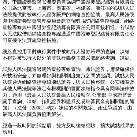
四、中國證券監督管理委員會協調中國證券登記結算有限責任
公司為北京市、上海市、廣東省、福建省、浙江省的試點人民
法院提供對被執行人證券賬戶的網絡查控協助。最高人民法院
與中國證券監督管理委員會建立“總對總”網絡查控專線。網絡
查控專線與中國證券登記結算有限責任公司直接相通。各試點
人民法院借助網絡查控專線通過中國證券登記結算有限責任公
司直接依法實施查控措施。
網絡查控用于對執行案件中被執行人證券賬戶的查詢、凍結，
不得對被執行人以外的非執行義務主體采取網絡查詢、凍結。
試點人民法院通過網絡查控專線查詢、凍結證券，應當確保信
息技術安全，并處理好與相關制度規范之間的協調。試點人民
法院通過網絡查控專線凍結證券，與人民檢察院、公安機關及
其他人民法院等法定有權機關的書面凍結指令具有同等法律效
力，適用《最高人民法院最高人民檢察院 公安部 中國證監會
關于查詢、凍結、扣劃證券和證券交易結算資金有關問題的通
知》（法發〔2008〕4號）凍結的有關規定。產生爭議的，由
最高人民法院負責協調解決。
經過一段時間的試點后，雙方及時總結經驗，擴大試點成果的
應用。