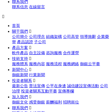
聯系我們
聯系信息
在線留言

首頁
關于我們

公司簡介
公司理念
組織架構
公司高管
領導致辭
企業榮
譽
產品認證
子公司
產品方案

軟件產品
自主設備
咨詢服務
合作運營
技術支持

服務體系
服務內容
服務流程
服務網絡
御銀云平臺
新聞中心

御銀新聞
行業新聞
投資者關系

最新公告
普法宣傳
公平在身邊
誠信建設宣傳活動
公司
治理
投資者關系互動平臺
宣傳專欄
加入我們

御銀文化
感受御銀
薪酬福利
招聘崗位
聯系我們
