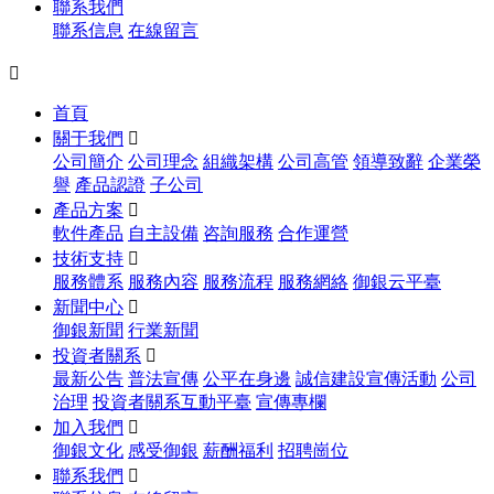
聯系我們
聯系信息
在線留言

首頁
關于我們

公司簡介
公司理念
組織架構
公司高管
領導致辭
企業榮
譽
產品認證
子公司
產品方案

軟件產品
自主設備
咨詢服務
合作運營
技術支持

服務體系
服務內容
服務流程
服務網絡
御銀云平臺
新聞中心

御銀新聞
行業新聞
投資者關系

最新公告
普法宣傳
公平在身邊
誠信建設宣傳活動
公司
治理
投資者關系互動平臺
宣傳專欄
加入我們

御銀文化
感受御銀
薪酬福利
招聘崗位
聯系我們
