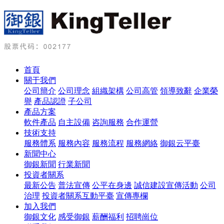
首頁
關于我們
公司簡介
公司理念
組織架構
公司高管
領導致辭
企業榮
譽
產品認證
子公司
產品方案
軟件產品
自主設備
咨詢服務
合作運營
技術支持
服務體系
服務內容
服務流程
服務網絡
御銀云平臺
新聞中心
御銀新聞
行業新聞
投資者關系
最新公告
普法宣傳
公平在身邊
誠信建設宣傳活動
公司
治理
投資者關系互動平臺
宣傳專欄
加入我們
御銀文化
感受御銀
薪酬福利
招聘崗位