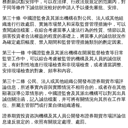
務創新試點安排中，可以在法律、行政法規規定的范圍內，對
于同等條件下誠信狀況較好的申請人予以優先審批、安排。
第三十條 中國證監會及其派出機構在對公民、法人或其他組
織進行行政處罰、實施市場禁入和采取監督管理措施中，可以
查閱誠信檔案，在綜合考慮當事人違法行為的性質、情節以及
損害投資者合法權益的程度的基礎上，將當事人的誠信狀況作
為確定處罰幅度、禁入期間和監督管理措施類別的酌定因素。
第三十一條 中國證監會及其派出機構在開展監督檢查等日常
監管工作中，可以綜合考慮被監管的機構及其人員的誠信狀
況，有針對性地進行現場檢查和非現場檢查，或者適當調整、
安排現場檢查的對象、頻率和內容。
第三十二條 公民、法人或其他組織公開發布證券期貨市場評
論信息，所述事實內容與實際情況不相符合的，或者存在其他
顯著誤導公眾情形的，中國證監會及其派出機構可以對其出具
誠信關注函，記入誠信檔案，并可將有關情況向其所在工作單
位、所屬主管部門或行業自律組織通報。
證券期貨投資咨詢機構及其人員公開發布證券期貨市場評論信
息違反規定的，依照有關規定處理、處罰。