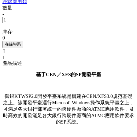
終端應用類
數量
-
+
庫存:
0
在線聯系

1
產品描述
基于CEN／XFS的SP開發平臺
御銀KTWSP2.0開發平臺系統是構建在CEN/XFS3.0規范基礎
之上。該開發平臺運行Microsoft Windows操作系統平臺之上，
可滿足各大銀行部署統一的跨硬件廠商的ATMC應用軟件，及
時高效的開發滿足各大銀行跨硬件廠商的ATMC應用軟件要求
的SP系統。