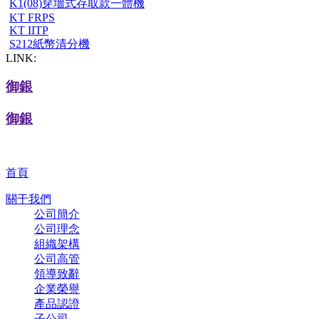
K1(08)穿墻式存取款一體機
KT FRPS
KT IITP
S212紙幣清分機
LINK:
御銀
御銀
首頁
關于我們
公司簡介
公司理念
組織架構
公司高管
領導致辭
企業榮譽
產品認證
子公司