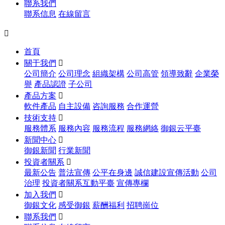
聯系我們
聯系信息
在線留言

首頁
關于我們

公司簡介
公司理念
組織架構
公司高管
領導致辭
企業榮
譽
產品認證
子公司
產品方案

軟件產品
自主設備
咨詢服務
合作運營
技術支持

服務體系
服務內容
服務流程
服務網絡
御銀云平臺
新聞中心

御銀新聞
行業新聞
投資者關系

最新公告
普法宣傳
公平在身邊
誠信建設宣傳活動
公司
治理
投資者關系互動平臺
宣傳專欄
加入我們

御銀文化
感受御銀
薪酬福利
招聘崗位
聯系我們
